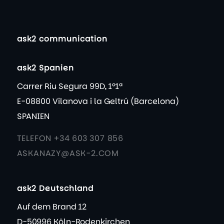
ask2 communication
ask2 Spanien
Carrer Riu Segura 99D, 1º1ª
E-08800 Vilanova i la Geltrú (Barcelona)
SPANIEN
TELEFON +34 603 307 856
ASKANAZY@ASK-2.COM
ask2 Deutschland
Auf dem Brand 12
D-50996 Köln-Rodenkirchen