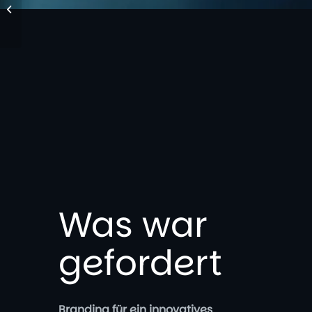
STÅTILA
Was war
gefordert
Branding für ein innovatives