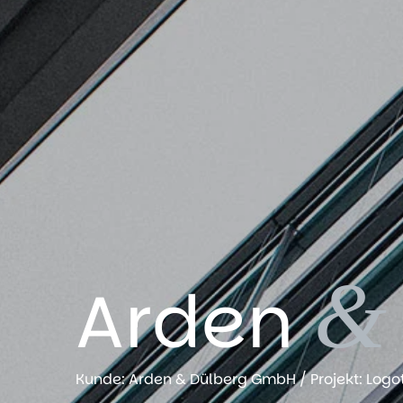
&
Arden
Kunde: Arden & Dülberg GmbH / Projekt: Logoty