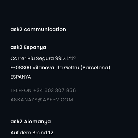
ask2 communication
ask2 Espanya
Carrer Riu Segura 99D, 1º1ª
E-08800 Vilanova i la Geltrú (Barcelona)
ESPANYA
TELÈFON +34 603 307 856
ASKANAZY@ASK-2.COM
ask2 Alemanya
Auf dem Brand 12